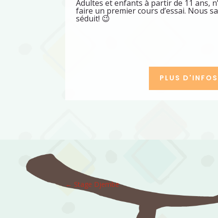
Adultes et enfants à partir de 11 ans, n
faire un premier cours d’essai. Nous s
séduit! 😉
PLUS D'INFO
←
Stage Djembe